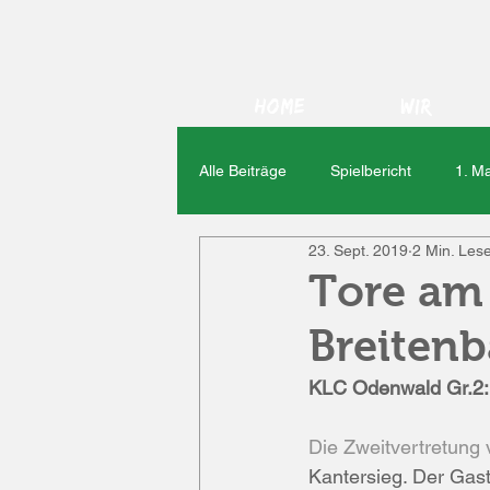
Home
Wir
Alle Beiträge
Spielbericht
1. M
23. Sept. 2019
2 Min. Lese
Veranstaltungen
TSV Neustad
Tore am 
Breitenb
Rawischer Kerb
2. Mannschaf
KLC Odenwald Gr.2: 
Viktoria Klein-Zimmern
Viktor
Die Zweitvertretung
Kantersieg. Der Gast