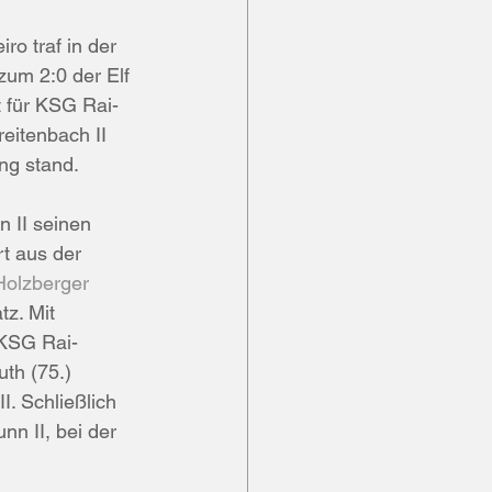
iro traf in der 
zum 2:0 der Elf 
 für KSG Rai-
eitenbach II 
ng stand. 
 II seinen 
t aus der 
Holzberger
tz. Mit 
e KSG Rai-
th (75.)  
. Schließlich 
n II, bei der 