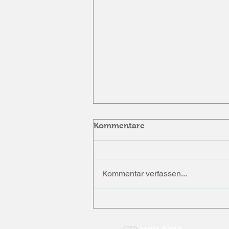
Kommentare
Kommentar verfassen...
KSG Rai-Breitenbach – SV
Beerfelden 4:0 (1:0)