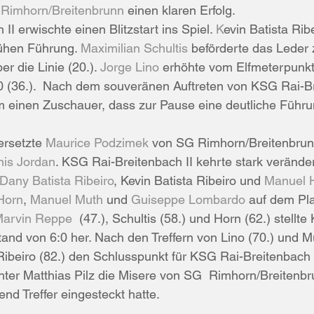
Rimhorn/Breitenbrunn
 einen klaren Erfolg.
ad König/Zell
Schlachtfest
Vorbereitung
Pokal
I erwischte einen Blitzstart ins Spiel. 
K
evin Batista Ribe
rühen Führung. 
Maximilian Schultis
 beförderte das Leder 
r die Linie (20.). 
Jorge Lino
 erhöhte vom Elfmeterpunkt
ündigung
TSG Steinbach
Türkspor Beerfelden
:0 (36.).  Nach dem souveränen Auftreten von KSG Rai-Br
m einen Zuschauer, dass zur Pause eine deutliche Führu
Jahreshauptversammlung
Groß-Bieberau
rsetzte 
Maurice Podzimek
 von SG Rimhorn/Breitenbrunn
is Jordan
. KSG Rai-Breitenbach II kehrte stark veränder
Dany Batista Ribeiro
, Kevin Batista Ribeiro und 
Manuel 
Horn
, 
Manuel Muth
 und 
Guiseppe Lombardo
 auf dem Pla
arvin Reppe
  (47.), Schultis (58.) und Horn (62.) stellt
tand von 6:0 her. Nach den Treffern von Lino (70.) und Mu
Ribeiro (82.) den Schlusspunkt für KSG Rai-Breitenbach II
ter Matthias Pilz die Misere von SG  Rimhorn/Breitenbrun
d Treffer eingesteckt hatte.