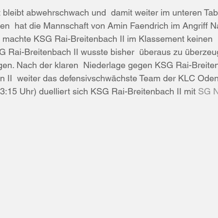
leibt abwehrschwach und  damit weiter im unteren Tabell
Toren  hat die Mannschaft von Amin Faendrich im Angriff 
er machte KSG Rai-Breitenbach II im Klassement keinen  
G Rai-Breitenbach II wusste bisher  überaus zu überze
en. Nach der klaren  Niederlage gegen KSG Rai-Breitenb
n II  weiter das defensivschwächste Team der KLC Oden
:15 Uhr) duelliert sich KSG Rai-Breitenbach II mit 
SG N