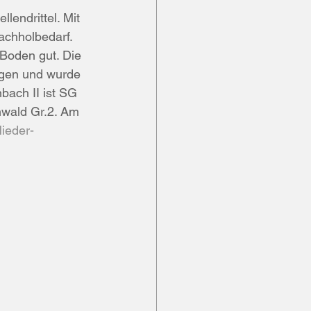
endrittel. Mit 
Nachholbedarf.
Boden gut. Die 
ugen und wurde 
ach II ist SG 
wald Gr.2. Am 
ieder-