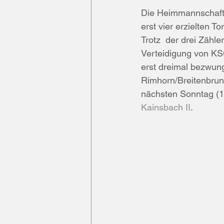
Die Heimmannschaft b
erst vier erzielten 
Trotz  der drei Zähl
Verteidigung von KS
erst dreimal bezwung
Rimhorn/Breitenbrun
nächsten Sonntag (13
Kainsbach II
.