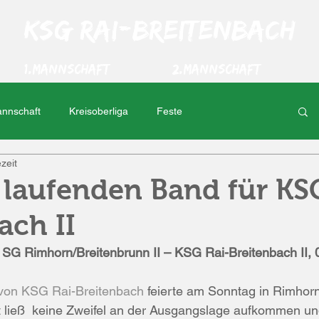
KSG Rai-Breitenbach
1.Mannschaft
2.Mannschaft
annschaft
Kreisoberliga
Feste
zeit
t
Oktoberfest
TS Ober-Roden
laufenden Band für KS
ach II
t
Kreisliga C
Inter Erbach
SG Rimhorn/Breitenbrunn II – KSG Rai-Breitenbach II, 0
ia Schaafheim
Nieder-Kainsbach
 von KSG Rai-Breitenbach
 feierte am Sonntag in Rimhorn
 ließ  keine Zweifel an der Ausgangslage aufkommen und