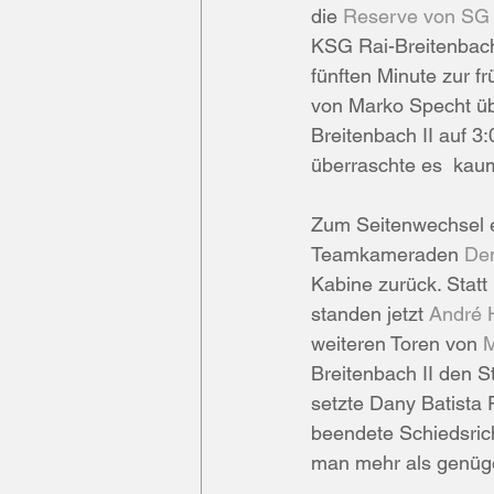
die 
Reserve von SG 
TV Fränkisch-Crumbach
SG B
KSG Rai-Breitenbach I
fünften Minute zur f
von Marko Specht übe
Mümling-Grumbach
Spielank
Breitenbach II auf 3
überraschte es  kau
TSV Bullau
Organisatorisches
Zum Seitenwechsel e
Teamkameraden 
Den
Kabine zurück. Statt 
SSV Brensbach
TV Hetzbach
standen jetzt 
André 
weiteren Toren von 
M
Breitenbach II den S
setzte Dany Batista 
beendete Schiedsrich
man mehr als genügen