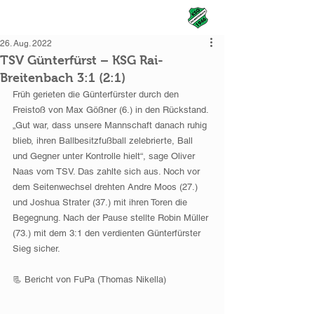
KSG Rai-Breitenbach
26. Aug. 2022
TSV Günterfürst – KSG Rai-
Breitenbach 3:1 (2:1)
Früh gerieten die Günterfürster durch den 
Freistoß von Max Gößner (6.) in den Rückstand. 
„Gut war, dass unsere Mannschaft danach ruhig 
blieb, ihren Ballbesitzfußball zelebrierte, Ball 
und Gegner unter Kontrolle hielt“, sage Oliver 
Naas vom TSV. Das zahlte sich aus. Noch vor 
dem Seitenwechsel drehten Andre Moos (27.) 
und Joshua Strater (37.) mit ihren Toren die 
Begegnung. Nach der Pause stellte Robin Müller 
(73.) mit dem 3:1 den verdienten Günterfürster 
Sieg sicher.
📃 Bericht von FuPa (Thomas Nikella)