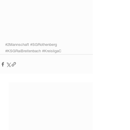
#2Mannschaft
#SGRothenberg
#KSGRaiBreitenbach
#KreisligaC