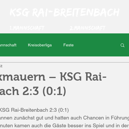
KSG Rai-Breitenbach
1.Mannschaft
2.Mannschaft
annschaft
Kreisoberliga
Feste
it
t
Oktoberfest
TS Ober-Roden
kmauern – KSG Rai-
ach 2:3 (0:1)
t
Kreisliga C
Inter Erbach
SG Rai-Breitenbach 2:3 (0:1)
ia Schaafheim
Nieder-Kainsbach
annen zunächst gut und hatten auch Chancen in Führung
nuten kamen auch die Gäste besser ins Spiel und in der