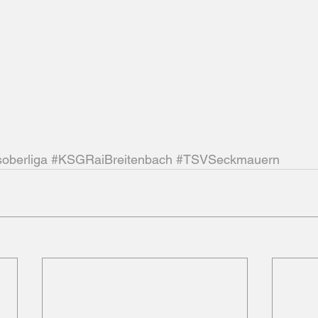
soberliga
#KSGRaiBreitenbach
#TSVSeckmauern