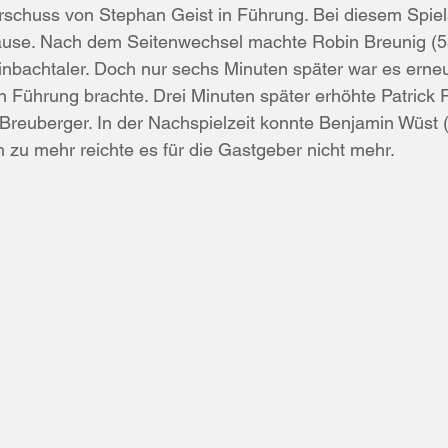
schuss von Stephan Geist in Führung. Bei diesem Spiels
ad König/Zell
Schlachtfest
Vorbereitung
Pokal
ause. Nach dem Seitenwechsel machte Robin Breunig (5
einbachtaler. Doch nur sechs Minuten später war es erneu
n Führung brachte. Drei Minuten später erhöhte Patrick
ündigung
TSG Steinbach
Türkspor Beerfelden
e Breuberger. In der Nachspielzeit konnte Benjamin Wüst
h zu mehr reichte es für die Gastgeber nicht mehr.
Jahreshauptversammlung
Groß-Bieberau