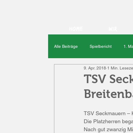
Home
Wir
Alle Beiträge
Spielbericht
1. M
9. Apr. 2018
1 Min. Leseze
Veranstaltungen
TSV Neustad
TSV Sec
Breitenb
Rawischer Kerb
2. Mannschaf
TSV Seckmauern – K
Viktoria Klein-Zimmern
Viktor
Die Platzherren beg
Nach gut zwanzig Mi