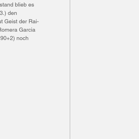
tand blieb es 
3.) den 
t Geist der Rai-
 Romera Garcia 
 (90+2) noch 