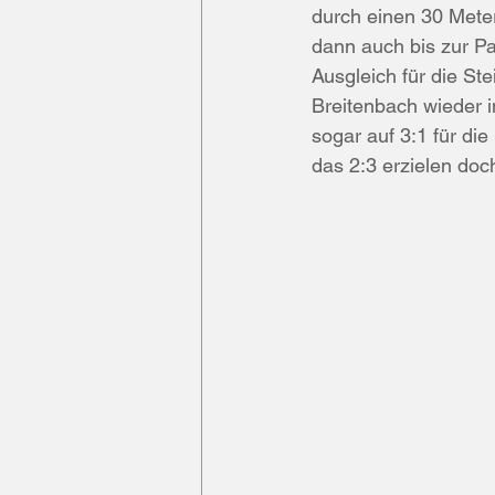
durch einen 30 Meter
TV Fränkisch-Crumbach
SG B
dann auch bis zur P
Ausgleich für die St
Breitenbach wieder i
Mümling-Grumbach
Spielank
sogar auf 3:1 für di
das 2:3 erzielen doc
TSV Bullau
Organisatorisches
SSV Brensbach
TV Hetzbach