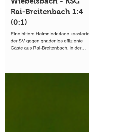
5. Okt. 2020
SV Lützel-
Wiebelsbach - KSG
Rai-Breitenbach 1:4
(0:1)
Eine bittere Heimniederlage kassierte
der SV gegen gnadenlos effiziente
Gäste aus Rai-Breitenbach. In der
ersten Hälfte hatte der SV das...