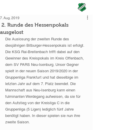
KSG Rai-Breitenbach
7. Aug. 2019
2. Runde des Hessenpokals
ausgelost
Die Auslosung der zweiten Runde des 
diesjährigen Bitburger-Hessenpokals ist erfolgt. 
Die KSG Rai-Breitenbach trifft dabei auf den 
Gewinner des Kreispokals im Kreis Offenbach, 
dem SV PARS Neu-Isenburg. Unser Gegner 
spielt in der neuen Saison 2019/2020 in der 
Gruppenliga Frankfurt und hat dieselbige im 
letzten Jahr auf dem 7. Platz beendet. Die 
Mannschaft aus Neu-Isenburg kann einen 
fulminanten Werdegang aufweisen, da sie für 
den Aufstieg von der Kreisliga C in die 
Gruppenliga (5 Ligen) lediglich fünf Jahre 
benötigt haben. In dieser spielen sie nun ihre 
zweite Saison. 